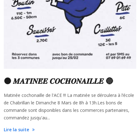
⚫️ 𝑴𝑨𝑻𝑰𝑵𝑬́𝑬 𝑪𝑶𝑪𝑯𝑶𝑵𝑨𝑰𝑳𝑳𝑬 🔵
Matinée cochonaille de l'ACE !!! La matinée se déroulera à l’école
de Chabrillan le Dimanche 8 Mars de 8h à 13h.Les bons de
commande sont disponibles dans les commerces partenaires,
commandez jusqu'au...
Lire la suite