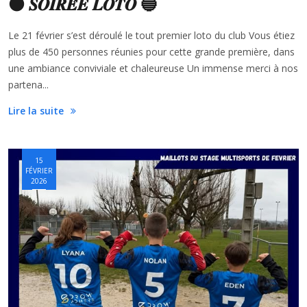
⚫️ 𝑺𝑶𝑰𝑹𝑬́𝑬 𝑳𝑶𝑻𝑶 🔵
Le 21 février s’est déroulé le tout premier loto du club Vous étiez
plus de 450 personnes réunies pour cette grande première, dans
une ambiance conviviale et chaleureuse Un immense merci à nos
partena...
Lire la suite
15
FÉVRIER
2026