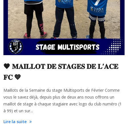
🖤 𝐌𝐀𝐈𝐋𝐋𝐎𝐓 𝐃𝐄 𝐒𝐓𝐀𝐆𝐄𝐒 𝐃𝐄 𝐋’𝐀𝐂𝐄
𝐅𝐂 💙
Maillots de la Semaine du stage Multisports de Février Comme
vous le savez déjà, depuis plus de deux ans nous offrons un
maillot de stage à chaque stagiaire avec logo du club numéro (1
à 99) et un sur...
Lire la suite