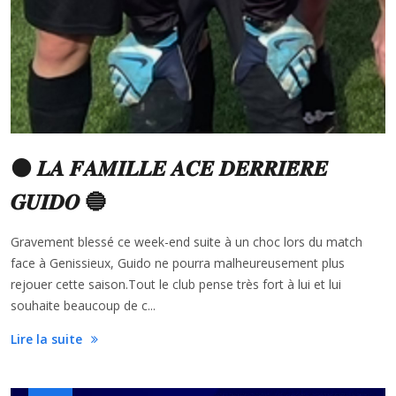
⚫️ 𝑳𝑨 𝑭𝑨𝑴𝑰𝑳𝑳𝑬 𝑨𝑪𝑬 𝑫𝑬𝑹𝑹𝑰𝑬̀𝑹𝑬
𝑮𝑼𝑰𝑫𝑶 🔵
Gravement blessé ce week-end suite à un choc lors du match
face à Genissieux, Guido ne pourra malheureusement plus
rejouer cette saison.Tout le club pense très fort à lui et lui
souhaite beaucoup de c...
Lire la suite