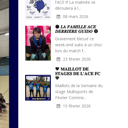
l'ACE !!! La matinée se
déroulera à l...
08 mars 2026
⚫️ 𝑳𝑨 𝑭𝑨𝑴𝑰𝑳𝑳𝑬 𝑨𝑪𝑬
𝑫𝑬𝑹𝑹𝑰𝑬̀𝑹𝑬 𝑮𝑼𝑰𝑫𝑶 🔵
Gravement blessé ce
week-end suite à un choc
lors du match f...
23 février 2026
🖤 𝐌𝐀𝐈𝐋𝐋𝐎𝐓 𝐃𝐄
𝐒𝐓𝐀𝐆𝐄𝐒 𝐃𝐄 𝐋’𝐀𝐂𝐄 𝐅𝐂
💙
Maillots de la Semaine du
stage Multisports de
Février Comme...
15 février 2026