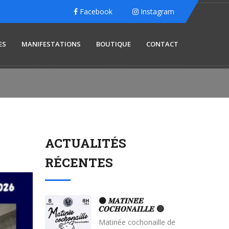
Facebook
Instagram
ES
MANIFESTATIONS
BOUTIQUE
CONTACT
ACTUALITÉS
RÉCENTES
⚫️ 𝑴𝑨𝑻𝑰𝑵𝑬́𝑬
𝑪𝑶𝑪𝑯𝑶𝑵𝑨𝑰𝑳𝑳𝑬 🔵
Matinée cochonaille de