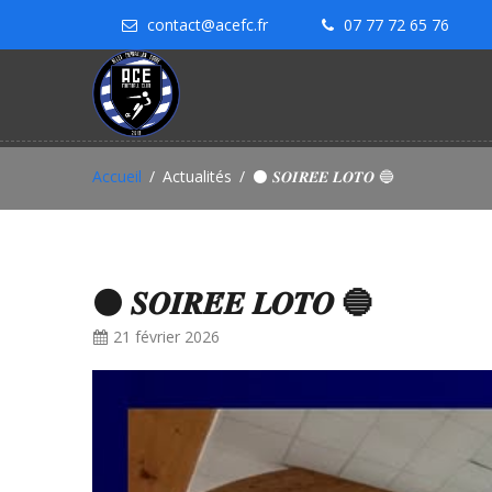
contact@acefc.fr
07 77 72 65 76
Accueil
Actualités
⚫️ 𝑺𝑶𝑰𝑹𝑬́𝑬 𝑳𝑶𝑻𝑶 🔵
⚫️ 𝑺𝑶𝑰𝑹𝑬́𝑬 𝑳𝑶𝑻𝑶 🔵
21 février 2026